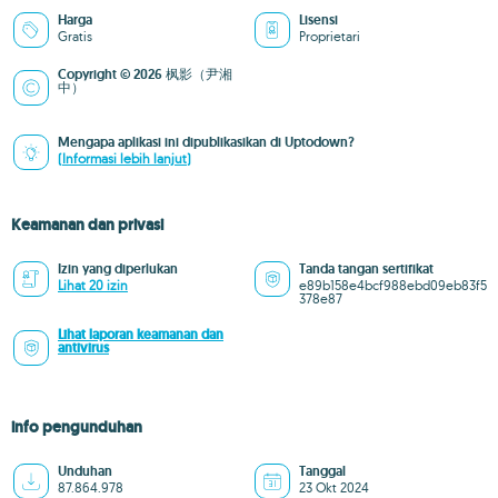
Harga
Lisensi
Gratis
Proprietari
Copyright © 2026 枫影（尹湘
中）
Mengapa aplikasi ini dipublikasikan di Uptodown?
(Informasi lebih lanjut)
Keamanan dan privasi
Izin yang diperlukan
Tanda tangan sertifikat
Lihat 20 izin
e89b158e4bcf988ebd09eb83f5
378e87
Lihat laporan keamanan dan
antivirus
info pengunduhan
Unduhan
Tanggal
87.864.978
23 Okt 2024