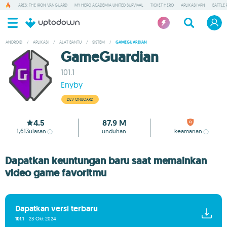
ARES: THE IRON VANGUARD
MY HERO ACADEMIA UNITED SURVIVAL
TICKET HERO
APLIKASI VPN
BATTLE 
ANDROID
/
APLIKASI
/
ALAT BANTU
/
SISTEM
/
GAMEGUARDIAN
GameGuardian
101.1
Enyby
DEV ONBOARD
4.5
87.9 M
1,613
ulasan
unduhan
keamanan
Dapatkan keuntungan baru saat memainkan
video game favoritmu
Dapatkan versi terbaru
101.1
23 Okt 2024