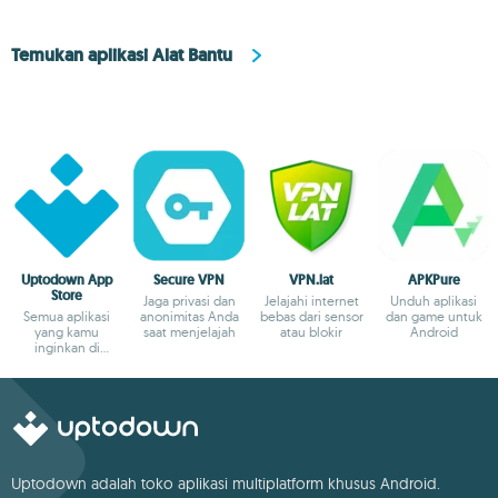
Temukan aplikasi Alat Bantu
Uptodown App
Secure VPN
VPN.lat
APKPure
Store
Jaga privasi dan
Jelajahi internet
Unduh aplikasi
Semua aplikasi
anonimitas Anda
bebas dari sensor
dan game untuk
yang kamu
saat menjelajah
atau blokir
Android
inginkan di
Android-mu
Uptodown adalah toko aplikasi multiplatform khusus Android.