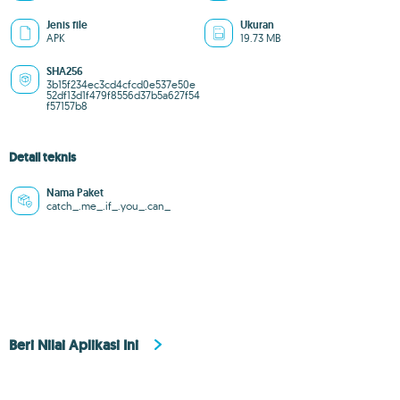
Jenis file
Ukuran
APK
19.73 MB
SHA256
3b15f234ec3cd4cfcd0e537e50e
52df13d1f479f8556d37b5a627f54
f57157b8
Detail teknis
Nama Paket
catch_.me_.if_.you_.can_
Beri Nilai Aplikasi Ini