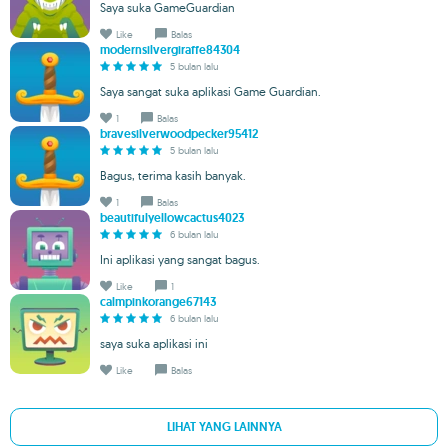
Saya suka GameGuardian
Like
Balas
modernsilvergiraffe84304
5 bulan lalu
Saya sangat suka aplikasi Game Guardian.
1
Balas
bravesilverwoodpecker95412
5 bulan lalu
Bagus, terima kasih banyak.
1
Balas
beautifulyellowcactus4023
6 bulan lalu
Ini aplikasi yang sangat bagus.
Like
1
calmpinkorange67143
6 bulan lalu
saya suka aplikasi ini
Like
Balas
LIHAT YANG LAINNYA