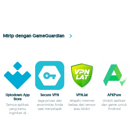
Mirip dengan GameGuardian
Uptodown App
Secure VPN
VPN.lat
APKPure
Store
Jaga privasi dan
Jelajahi internet
Unduh aplikasi
Semua aplikasi
anonimitas Anda
bebas dari sensor
dan game untuk
yang kamu
saat menjelajah
atau blokir
Android
inginkan di
Android-mu